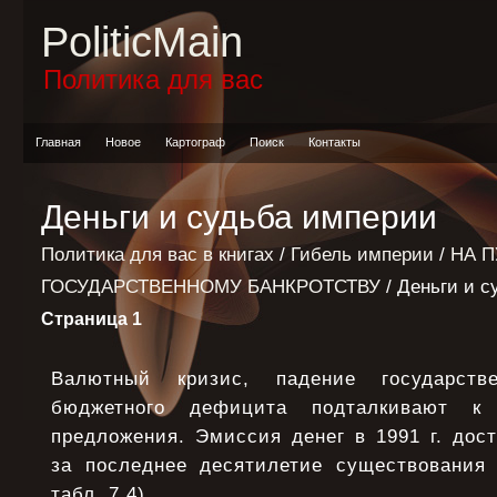
PoliticMain
Политика для вас
Главная
Новое
Картограф
Поиск
Контакты
Деньги и судьба империи
Политика для вас в книгах
/
Гибель империи
/
НА П
ГОСУДАРСТВЕННОМУ БАНКРОТСТВУ
/ Деньги и 
Страница 1
Валютный кризис, падение государств
бюджетного дефицита подталкивают к 
предложения. Эмиссия денег в 1991 г. дос
за последнее десятилетие существования
табл. 7.4).