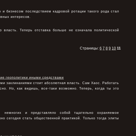
ю и бизнесом последствием кадровой ротации такого рода стал
ивных интересов.
во власть. Теперь отставка больше не означала политической
Страницы:
6
7
8
9
10
11
ние геополитики иными средствами
ими заклинаниями стоит абсолютная власть. Сам Хаос. Работать
но. Но, как видишь, все-таки возможно. Теперь, когда ты это
м немногих и представляло собой тщательно охраняемое
но сегодня стать общественной практикой. Только тогда элиты