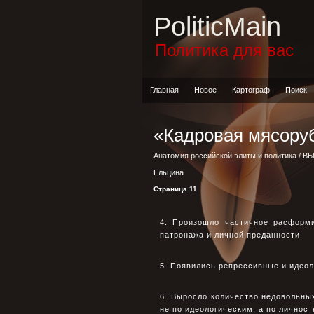
PoliticMain
Политика для вас
Главная
Новое
Картограф
Поиск
«Кадровая мясору
Анатомия российской элиты и политика
/
ВЫ
Ельцина
Страница 11
4. Произошло частичное расформ
патронажа и личной преданности.
5. Появились репрессивные и идеол
6. Выросло количество недовольны
не по идеологическим, а по личнос