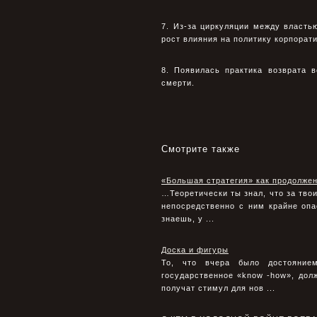
7. Из-за циркуляции между власть
рост влияния на политику корпорат
8. Появилась практика возврата 
смерти.
Смотрите также
«Большая стратегия» как продолже
…Теоретически ты знал, что за тво
непосредственно с ним крайне опас
знаешь, у ...
Доска и фигуры
То, что вчера было достояние
государственное «know -how», долж
получат стимул для нов ...