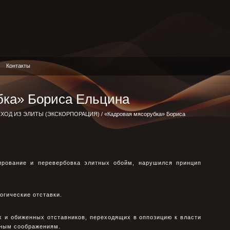
Контакты
бка» Бориса Ельцина
ХОД ИЗ ЭЛИТЫ (ЭКСКОРПОРАЦИЯ)
/ «Кадровая мясорубка» Бориса
ирование и перевербовка элитных обойм, нарушился принцип
огические отставки.
х и обиженных отставников, переходящих в оппозицию к власти
тным соображениям.