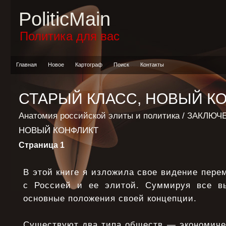
PoliticMain
Политика для вас
Главная
Новое
Картограф
Поиск
Контакты
СТАРЫЙ КЛАСС, НОВЫЙ К
Анатомия российской элиты и политика
/
ЗАКЛЮЧ
НОВЫЙ КОНФЛИКТ
Страница 1
В этой книге я изложила свое видение пере
с Россией и ее элитой. Суммируя все вы
основные положения своей концепции.
Существуют два типа обществ — экономичес