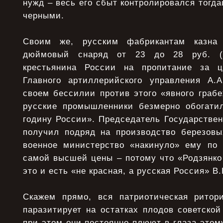
нужд – весь его сбыт контролировался тог
черными.
Своим же, русским фабрикантам казна 
дюймовый снаряд от 23 до 28 руб. (
крестьянина России на пропитание за ц
Главного артиллерийского управления А.
своем бессилии против этого «явного грабе
русские промышленники безмерно обогати
годину России». Председатель Государстве
получил подряд на производство березовы
военное министерство «накинуло» ему по
самой высшей цены – потому что «Родзянко
это и есть «не красная, а русская Россия» В
Скажем прямо, вся патриотическая ритор
паразитирует на остатках плодов советско
при этом они постоянно плюют в глаза это