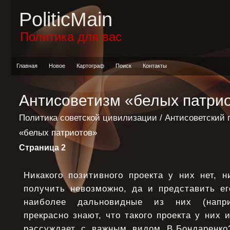
PoliticMain
Политика для вас
Главная
Новое
Картограф
Поиск
Контакты
Антисоветизм «белых патри
Политика советской цивилизации
/
Антисоветский 
«белых патриотов»
Страница 2
Никакого позитивного проекта у них нет, 
получить невозможно, да и представить ег
наиболее дальновидные из них (напри
прекрасно знают, что такого проекта у них 
рассуждает с важным видом В.Бондаренко