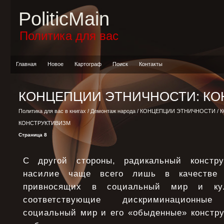
PoliticMain
Политика для вас
Главная
Новое
Картограф
Поиск
Контакты
КОНЦЕПЦИИ ЭТНИЧНОСТИ: КО
Политика для вас в книгах
/
Демонтаж народа
/
КОНЦЕПЦИИ ЭТНИЧНОСТИ
/ 
КОНСТРУКТИВИЗМ
Страница 8
С другой стороны, радикальный констру
насилие чаще всего лишь в качестве э
привносящих в социальный мир и кул
соответствующие дискриминационны
социальный мир и его «обыденные» констру