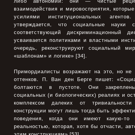
либо автономии: они — чистые реци
взаимодействия и мировосприятия, которые
усилиями институциональных агенто
утверждается, что социальные науки
соответствующий дискриминационный ди
усваивается политиками и властными инсти
очередь, реконструируют социальный ми
«шаблонам» и логике» [34].
Примордиалисты возражают на это, но не к
оттенков. П. Ван ден Берге пишет: «Соци
болтаются в пустоте. Они закреплен
социальных (и биологических) реалиях и ос
комплексом далеких от тривиальности
конструкции могут лишь тогда быть эффект
поведения, когда они имеют какую-то 
реальностью, которая, хотя бы отчасти, ав
этим конструкциям» [53].