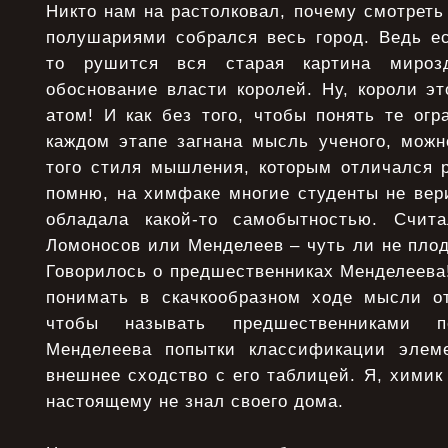
Никто нам на растолковал, почему смотреть
полушариями собрался весь город. Ведь ес
то рушится вся старая картина мироз
обоснование власти королей. Ну, короли э
атом! И как без того, чтобы понять те огр
каждом этапе загнана мысль ученого, можн
того стиля мышления, которым отличался 
помню, на химфаке многие студенты не вер
обладала какой-то самобытностью. Счит
Ломоносов или Менделеев – чуть ли не плод
Говорилось о предшественниках Менделеева!
понимать в скачкообразном ходе мысли о
чтобы называть предшественниками пе
Менделеева попытки классификации элем
внешнее сходство с его таблицей. Я, хими
настоящему не знал своего дома.