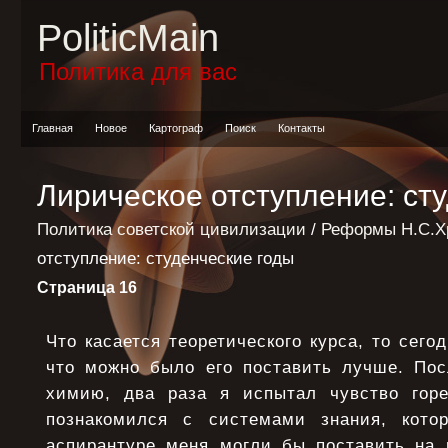
PoliticMain
Политика для вас
Главная
Новое
Картограф
Поиск
Контакты
Лирическое отступление: ст
Политика советской цивилизации
/
Реформы Н.С.Х
отступление: студенческие годы
Страница 16
Что касается теоретического курса, то сего
что можно было его поставить лучше. Посл
химию, два раза я испытал чувство горе
познакомился с системами знания, кото
аспирантуре меня могли бы поставить на 