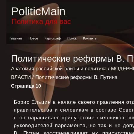
PoliticMain
Политика для вас
Главная
Новое
Картограф
Поиск
Контакты
Политические реформы В. П
Анатомия российской элиты и политика
/
МОДЕРН
ВЛАСТИ
/ Политические реформы В. Путина
Страница 10
Борис Ельцин в начале своего правления от
правительства и силовикам в составе Совет
г. он наращивает присутствие силовиков, в
руководителей парламента, но так и не допу
В. Путин восстанавливает их присутстви