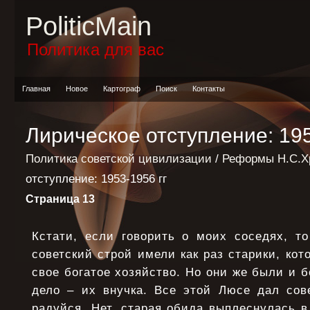
PoliticMain
Политика для вас
Главная
Новое
Картограф
Поиск
Контакты
Лирическое отступление: 195
Политика советской цивилизации
/
Реформы Н.С.Х
отступление: 1953-1956 гг
Страница 13
Кстати, если говорить о моих соседях, то
советский строй имели как раз старики, ко
свое богатое хозяйство. Но они же были и б
дело – их внучка. Все этой Люсе дал сов
радуйся. Нет, старая обида выплеснулась в