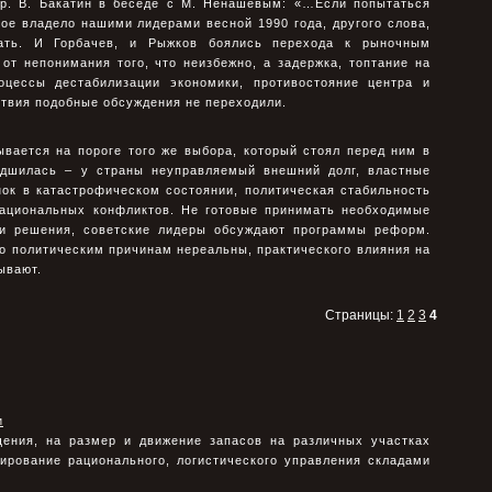
р. В. Бакатин в беседе с М. Ненашевым: «…Если попытаться
рое владело нашими лидерами весной 1990 года, другого слова,
рать. И Горбачев, и Рыжков боялись перехода к рыночным
от непонимания того, что неизбежно, а задержка, топтание на
оцессы дестабилизации экономики, противостояние центра и
ствия подобные обсуждения не переходили.
ывается на пороге того же выбора, который стоял перед ним в
удшилась – у страны неуправляемый внешний долг, властные
нок в катастрофическом состоянии, политическая стабильность
национальных конфликтов. Не готовые принимать необходимые
ии решения, советские лидеры обсуждают программы реформ.
о политическим причинам нереальны, практического влияния на
ывают.
Страницы:
1
2
3
4
и
ения, на размер и движение запасов на различных участках
рирование рационального, логистического управления складами