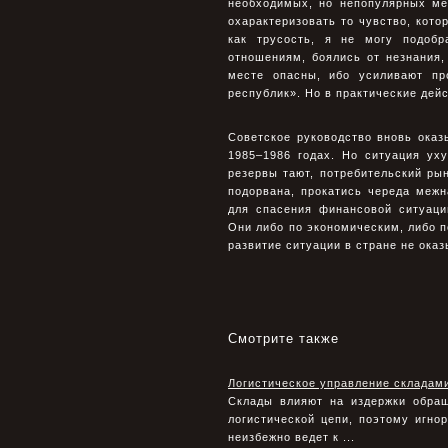
необходимых, но непопулярных ме
охарактеризовать то чувство, кото
как трусость, я не могу подоб
отношениям, боялись от незнания, 
месте опасны, ибо усиливают пр
республик». Но в практические дей
Советское руководство вновь оказ
1985–1986 годах. Но ситуация ух
резервы тают, потребительский ры
подорвана, прокатись череда меж
для спасения финансовой ситуац
Они либо по экономическим, либо п
развитие ситуации в стране не оказ
Смотрите также
Логистическое управление складам
Склады влияют на издержки обращ
логистической цепи, поэтому игно
неизбежно ведет к ...