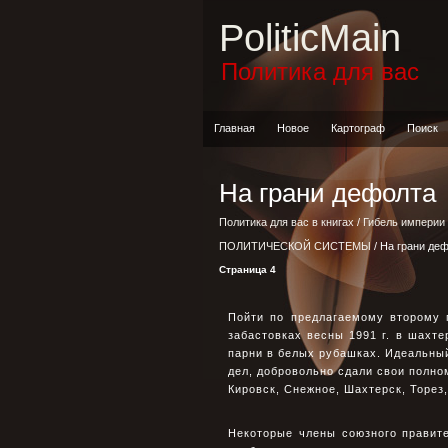
PoliticMain
Политика для вас
Главная
Новое
Картограф
Поиск
На грани дефолта
Политика для вас в книгах
/
Гибель империи
ПОЛИТИЧЕСКОЙ СИСТЕМЫ
/ На грани де
Страница 4
Пойти по предлагаемому второму 
забастовках весны 1991 г. в шахте
парни в белых рубашках. Идеальный
дел, добровольно сдали свои полном
Кировск, Снежное, Шахтерск, Торез
Некоторые члены союзного правит