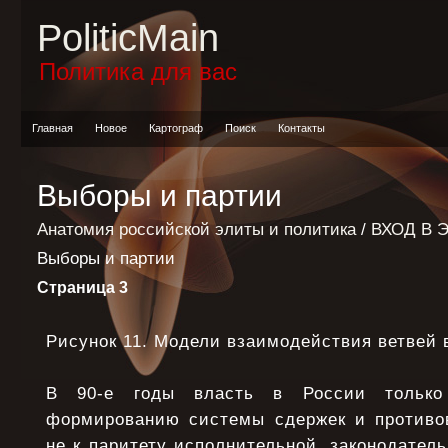
PoliticMain
Политика для вас
Главная
Новое
Картограф
Поиск
Контакты
Выборы и партии
Анатомия российской элиты и политика
/
ВХОД В 
Выборы и партии
Страница 3
Рисунок 11. Модели взаимодействия ветвей 
В 90-е годы власть в России только
формированию системы сдержек и противов
не к паритету исполнительной, законодатель